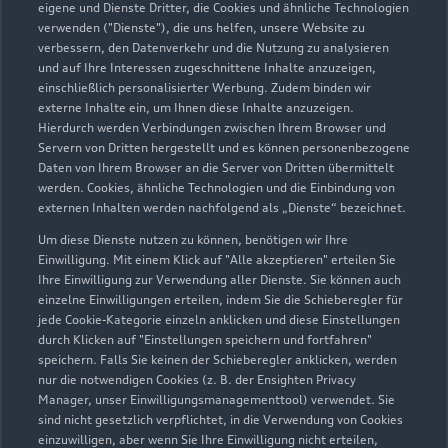
eigene und Dienste Dritter, die Cookies und ähnliche Technologien
verwenden ("Dienste"), die uns helfen, unsere Website zu
Gebr. Conrad GmbH
verbessern, den Datenverkehr und die Nutzung zu analysieren
und auf Ihre Interessen zugeschnittene Inhalte anzuzeigen,
Autoverkauf
Servicepartner
e-tron
Service R8
einschließlich personalisierter Werbung. Zudem binden wir
externe Inhalte ein, um Ihnen diese Inhalte anzuzeigen.
Hierdurch werden Verbindungen zwischen Ihrem Browser und
Servern von Dritten hergestellt und es können personenbezogene
Daten von Ihrem Browser an die Server von Dritten übermittelt
werden. Cookies, ähnliche Technologien und die Einbindung von
externen Inhalten werden nachfolgend als „Dienste“ bezeichnet.
Um diese Dienste nutzen zu können, benötigen wir Ihre
Einwilligung. Mit einem Klick auf "Alle akzeptieren" erteilen Sie
Ihre Einwilligung zur Verwendung aller Dienste. Sie können auch
einzelne Einwilligungen erteilen, indem Sie die Schieberegler für
jede Cookie-Kategorie einzeln anklicken und diese Einstellungen
durch Klicken auf "Einstellungen speichern und fortfahren"
speichern. Falls Sie keinen der Schieberegler anklicken, werden
nur die notwendigen Cookies (z. B. der Ensighten Privacy
Bonner Ring 7
Manager, unser Einwilligungsmanagementtool) verwendet. Sie
50374 Erftstadt
sind nicht gesetzlich verpflichtet, in die Verwendung von Cookies
einzuwilligen, aber wenn Sie Ihre Einwilligung nicht erteilen,