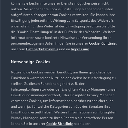
können Sie bestimmte unserer Dienste möglicherweise nicht
02235 955855
nutzen. Sie können Ihre Cookie-Einstellungen anhand der unten
aufgeführten Kategorien von Cookies verwalten. Sie können Ihre
info@gebr-conrad.de
Einwilligung jederzeit mit Wirkung zum Zeitpunkt des Widerrufs
widerrufen. Für den Widerruf der Einwilligung beachten Sie bitte
die "Cookie-Einstellungen" in der Fußzeile der Webseite. Weitere
Kontaktdaten herunterladen
Informationen sowie konkrete Hinweise zur Verwendung Ihrer
personenbezogenen Daten finden Sie in unserer
Cookie Richtlinie
,
unserem
Datenschutzhinweis
und im
Impressum
.
Öffnungszeiten
Notwendige Cookies
Notwendige Cookies werden benötigt, um Ihnen grundlegende
Funktionen während der Nutzung der Webseite zur Verfügung zu
Verkauf
stellen. Zu diesen Funktionen gehört z. B. der
Geschlossen
,
öffnet am
Montag 09:00
Fahrzeugkonfigurator oder der Ensighten Privacy Manager (unser
Einwilligungsmanagementtool). Der Ensighten Privacy Manager
verwendet Cookies, um Informationen darüber zu speichern, ob
Service
und wenn ja, für welche Kategorien von Cookies Benutzer ihre
Geschlossen
,
öffnet am
Montag 07:30
Einwilligung erteilt haben. Weitere Informationen zum Ensighten
Privacy Manager, sowie zu Ihren Rechten als betroffene Person
können Sie in unserer
Cookie Richtlinie
nachlesen.