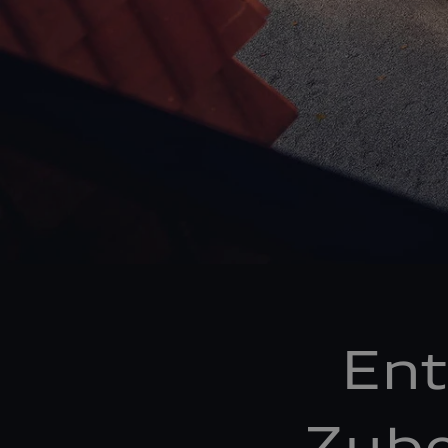
Ent
Zube