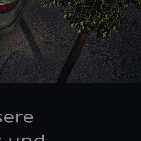
sere
s und